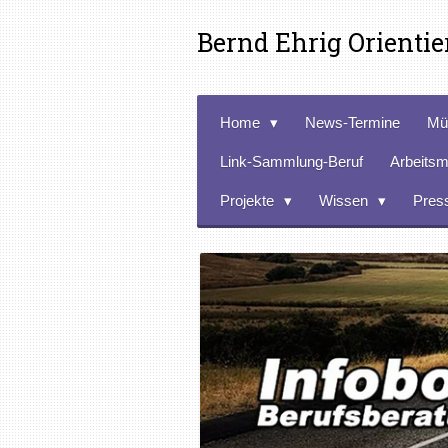
Zum
Bernd Ehrig Orienti
Hauptinhalt
springen
Home
News-Termine
Mü
Link-Sammlung-Beruf
Arbeitsm
Projekte
Wissen
Pres