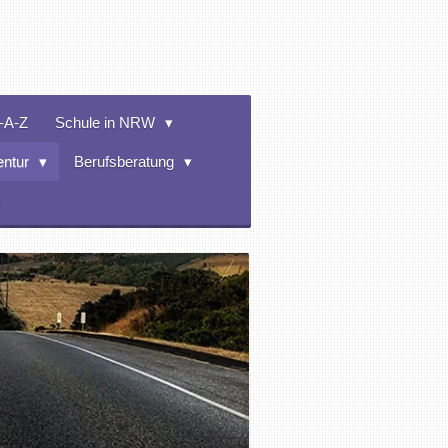
-A-Z
Schule in NRW
entur
Berufsberatung
m