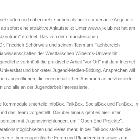
ernet surfen und dabei mehr suchen als nur kommerzielle Angebote
 ab sofort eine attraktive Anlaufstelle: Unter www.vj-club.net hat am
endzentrum" eröffnet. Das von dem münsterschen
 Dr. Friedrich Schönweis und seinem Team am Fachbereich
alwissenschaften der Westfälischen Wilhelms-Universität
gendliche verknüpft die praktische Arbeit "vor Ort" mit dem Internet
Universität und konkreter Jugend-Medien-Bildung. Ansprechen will
en Jugendlichen, die einen inhaltlichen Anspruch an netzbasierte
und alle an der Jugendarbeit Interessierte.
ene Kernmodule unterteilt: InfoBox, TalkBox, SocialBox und FunBox. In
nd das Team vorgestellt. Darüber hinaus geht es hier unter
ration mit Jugendeinrichtungen, um " Open-End-Projekte",
perationsmöglichkeiten und vieles mehr. In der Talkbox stoßen die
erierte themenspezifische Foren und Plauderecken sowie zum