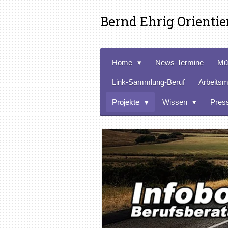
Zum
Bernd Ehrig Orienti
Hauptinhalt
springen
Home
News-Termine
Mü
Link-Sammlung-Beruf
Arbeitsm
Projekte
Wissen
Pres