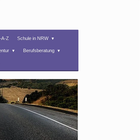
-A-Z
Schule in NRW
entur
Berufsberatung
m