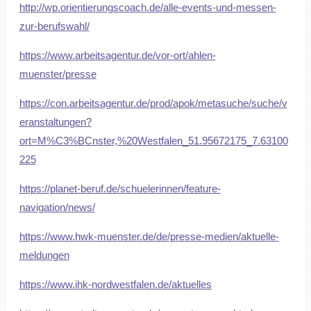
http://wp.orientierungscoach.de/alle-events-und-messen-
zur-berufswahl/
https://www.arbeitsagentur.de/vor-ort/ahlen-
muenster/presse
https://con.arbeitsagentur.de/prod/apok/metasuche/suche/v
eranstaltungen?
ort=M%C3%BCnster,%20Westfalen_51.95672175_7.63100
225
https://planet-beruf.de/schuelerinnen/feature-
navigation/news/
https://www.hwk-muenster.de/de/presse-medien/aktuelle-
meldungen
https://www.ihk-nordwestfalen.de/aktuelles