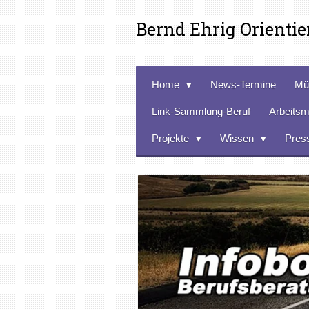
Zum
Bernd Ehrig Orienti
Hauptinhalt
springen
Home
News-Termine
Mü
Link-Sammlung-Beruf
Arbeitsm
Projekte
Wissen
Pres