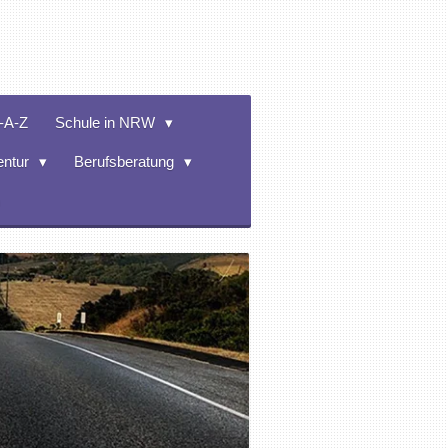
-A-Z
Schule in NRW
entur
Berufsberatung
m